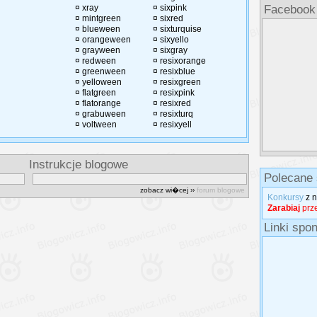
¤
xray
¤
sixpink
Facebook
¤
mintgreen
¤
sixred
¤
blueween
¤
sixturquise
¤
orangeween
¤
sixyello
¤
grayween
¤
sixgray
¤
redween
¤
resixorange
¤
greenween
¤
resixblue
¤
yelloween
¤
resixgreen
¤
flatgreen
¤
resixpink
¤
flatorange
¤
resixred
¤
grabuween
¤
resixturq
¤
voltween
¤
resixyell
rukcje blogowe
Polecane 
zobacz wi�cej ››
forum blogowe
Konkursy
z 
Zarabiaj
prze
Linki spo