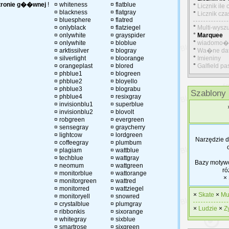
tronie g��wnej
!
¤
whiteness
¤
flatblue
°
Licznik ile
¤
blackness
¤
flatgray
°
Licznik cza
¤
bluesphere
¤
flatred
¤
onlyblack
¤
flatziegel
°
Multi-wysz
¤
onlywhite
¤
grayspider
°
Marquee
¤
onlywhite
¤
bloblue
°
wiadomo�
¤
arktissilver
¤
blogray
°
Wa�ne da
¤
silverlight
¤
bloorange
°
Imieniny
¤
orangeplast
¤
blored
°
Galfield pa
¤
phblue1
¤
blogreen
¤
phblue2
¤
bloyello
¤
phblue3
¤
blograbu
Szablony (
¤
phblue4
¤
resixgray
¤
invisionblu1
¤
superblue
¤
invisionblu2
¤
blovolt
¤
robgreen
¤
evergreen
¤
sensegray
¤
graycherry
¤
lightcow
¤
lordgreen
Narzędzie d
¤
coffeegray
¤
plumbum
¤
plagiam
¤
wattblue
¤
techblue
¤
wattgray
Bazy motywó
¤
neomum
¤
wattgreen
ró
¤
monitorblue
¤
wattorange
×
¤
monitorgreen
¤
wattred
¤
monitorred
¤
wattziegel
×
Skate
×
Mu
¤
monitoryell
¤
snowred
¤
crystalblue
¤
plumgray
×
Ludzie
×
Z
¤
ribbonkis
¤
sixorange
¤
whitegray
¤
sixblue
¤
smartrose
¤
sixgreen