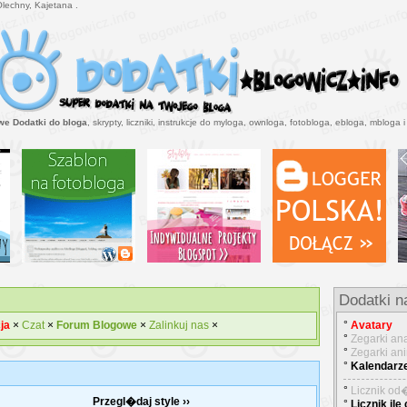
Olechny, Kajetana .
e Dodatki do bloga
, skrypty, liczniki, instrukcje do myloga, ownloga, fotobloga, ebloga, mbloga i
Dodatki n
ja
×
Czat
×
Forum Blogowe
×
Zalinkuj nas
×
°
Avatary
°
Zegarki an
°
Zegarki a
°
Kalendarz
°
Licznik o
Przegl�daj style ››
°
Licznik ile