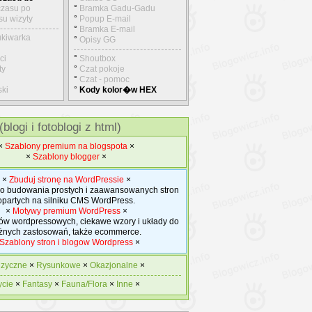
 czasu po
°
Bramka Gadu-Gadu
su wizyty
°
Popup E-mail
°
Bramka E-mail
ukiwarka
°
Opisy GG
ci
°
Shoutbox
ty
°
Czat pokoje
°
Czat - pomoc
ski
°
Kody kolor�w HEX
blogi i fotoblogi z html)
×
Szablony premium na blogspota
×
×
Szablony blogger
×
×
Zbuduj stronę na WordPressie
×
o budowania prostych i zaawansowanych stron
opartych na silniku CMS WordPress.
×
Motywy premium WordPress
×
w wordpressowych, ciekawe wzory i układy do
żnych zastosowań, także ecommerce.
Szablony stron i blogow Wordpress
×
zyczne
×
Rysunkowe
×
Okazjonalne
×
ycie
×
Fantasy
×
Fauna/Flora
×
Inne
×