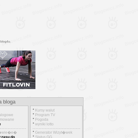
 blog4u.
a bloga
°
Kursy walut
alogowe
°
Program TV
nimowane
°
Pogoda
e
°
wyniki lotto
d�wie�e�
°
Generator Wizyt�wek
 czasu do
°
Status GG