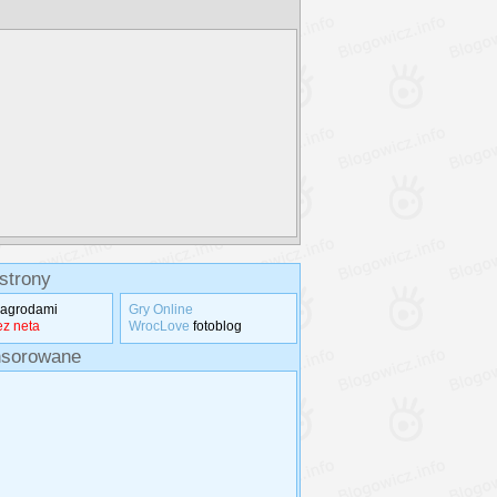
strony
nagrodami
Gry Online
z neta
WrocLove
fotoblog
nsorowane