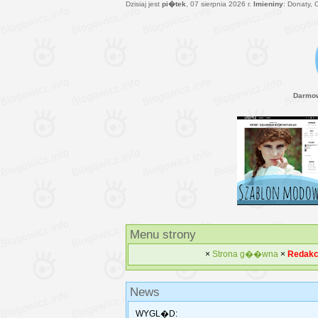
Dzisiaj jest
pi�tek
, 07 sierpnia 2026 r.
Imieniny
: Donaty, 
Darmow
Menu strony
×
Strona g��wna
×
Redakc
News
WYGL�D: